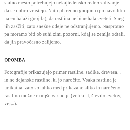
stalno mesto potrebujejo nekajtedensko redno zalivanje,
da se dobro vrastejo. Nato jih redno gnojimo (po navodilih
na embalaži gnojila), da rastlina ne bi nehala cveteti. Sneg
jih zaščiti, zato snežne odeje ne odstranjujemo. Nasprotno
pa moramo biti ob suhi zimi pozorni, kdaj se zemlja odtali,
da jih pravočasno zalijemo.
OPOMBA
Fotografije prikazujejo primer rastline, sadike, drevesa,..
in ne dejanske rastline, ki jo naročite. Vsaka rastlina je
unikatna, zato so lahko med prikazano sliko in naročeno
rastlino možne manjše variacije (velikost, število cvetov,
vej,..).