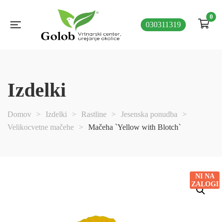
0
030311319
Izdelki
Domov
>
Izdelki
>
Rastline
>
Jesenska ponudba
>
Velikocvetne mačehe
>
Mačeha `Yellow with Blotch`
NI NA
ZALOGI