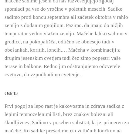
mačehe sadimo jeseni da nas razveseljujejo zgodaj
spomladi pa vse do vročine v poletnih mesecih. Sadike
sadimo proti koncu septembra ali začetek oktobra v rahlo
zemljo z dodanim gnojilom. Pazimo, da imajo do nižjih
temperatur vedno vlažno zemljo. Mačehe lahko sadimo v
gredice, na pokopališča, odlično se obnesejo tudi v
obešankah, koritih, loncih,… Mačeha v kombinaciji z
drugim jesenskim cvetjem tudi čez zimo popestri vaše
terase in balkone. Redno jim odstranjujemo odcvetele
cvetove, da vzpodbudimo cvetenje.
Oskrba
Prvi pogoj za lepo rast je kakovostna in zdrava sadika z
lepimi temnozelenimi listi, brez znakov bolezni ali
škodljivcev. Sadimo v poseben substrat, ki je primeren za
mačehe. Ko sadike presadimo iz cvetličnih lončkov na