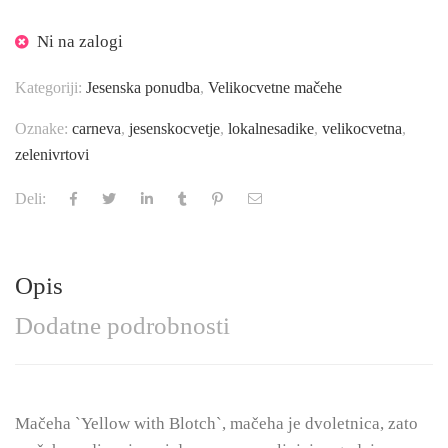
Ni na zalogi
Kategoriji:
Jesenska ponudba
,
Velikocvetne mačehe
Oznake:
carneva
,
jesenskocvetje
,
lokalnesadike
,
velikocvetna
,
zelenivrtovi
Deli:
Opis
Dodatne podrobnosti
Mačeha `Yellow with Blotch`, mačeha je dvoletnica, zato