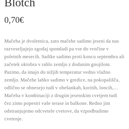
Blotch`
0,70
€
Mačeha je dvoletnica, zato mačehe sadimo jeseni da nas
razveseljujejo zgodaj spomladi pa vse do vročine v
poletnih mesecih. Sadike sadimo proti koncu septembra ali
začetek oktobra v rahlo zemljo z dodanim gnojilom.
Pazimo, da imajo do nižjih temperatur vedno vlažno
zemljo. Mačehe lahko sadimo v gredice, na pokopališča,
odlično se obnesejo tudi v obešankah, koritih, loncih,…
Mačeha v kombinaciji z drugim jesenskim cvetjem tudi
čez zimo popestri vaše terase in balkone. Redno jim
odstranjujemo odcvetele cvetove, da vzpodbudimo
cvetenje.