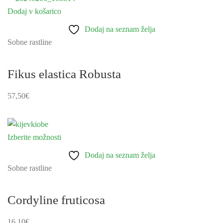
Dodaj v košarico
Dodaj na seznam želja
Sobne rastline
Fikus elastica Robusta
57,50
€
Izberite možnosti
Ta
izdelek
Dodaj na seznam želja
ima
Sobne rastline
več
različic.
Cordyline fruticosa
Možnosti
lahko
16,10
€