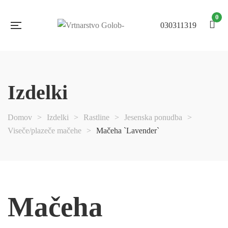
0
030311319
Izdelki
Domov
>
Izdelki
>
Rastline
>
Jesenska ponudba
>
Viseče/plazeče mačehe
>
Mačeha `Lavender`
NI NA
ZALOGI
Mačeha