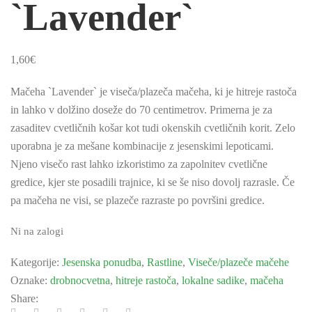
`Lavender`
1,60
€
Mačeha `Lavender` je viseča/plazeča mačeha, ki je hitreje rastoča
in lahko v dolžino doseže do 70 centimetrov. Primerna je za
zasaditev cvetličnih košar kot tudi okenskih cvetličnih korit. Zelo
uporabna je za mešane kombinacije z jesenskimi lepoticami.
Njeno visečo rast lahko izkoristimo za zapolnitev cvetlične
gredice, kjer ste posadili trajnice, ki se še niso dovolj razrasle. Če
pa mačeha ne visi, se plazeče razraste po površini gredice.
Ni na zalogi
Kategorije:
Jesenska ponudba
,
Rastline
,
Viseče/plazeče mačehe
Oznake:
drobnocvetna
,
hitreje rastoča
,
lokalne sadike
,
mačeha
Share: