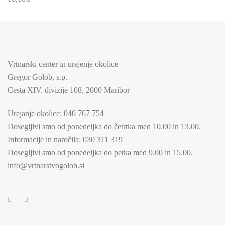
izberete
na
strani
izdelka
Vrtnarski center in urejenje okolice
Gregor Golob, s.p.
Cesta XIV. divizije 108, 2000 Maribor
Urejanje okolice:
040 767 754
Dosegljivi smo od ponedeljka do četrtka med 10.00 in 13.00.
Informacije in naročila:
030 311 319
Dosegljivi smo od ponedeljka do petka med 9.00 in 15.00.
info@vrtnarstvogolob.si