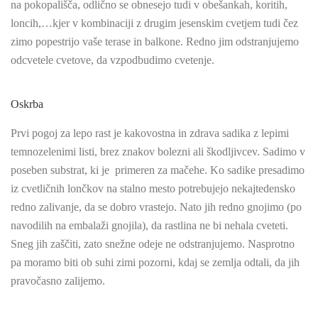
na pokopališča, odlično se obnesejo tudi v obešankah, koritih,
loncih,…kjer v kombinaciji z drugim jesenskim cvetjem tudi čez
zimo popestrijo vaše terase in balkone. Redno jim odstranjujemo
odcvetele cvetove, da vzpodbudimo cvetenje.
Oskrba
Prvi pogoj za lepo rast je kakovostna in zdrava sadika z lepimi
temnozelenimi listi, brez znakov bolezni ali škodljivcev. Sadimo v
poseben substrat, ki je primeren za mačehe. Ko sadike presadimo
iz cvetličnih lončkov na stalno mesto potrebujejo nekajtedensko
redno zalivanje, da se dobro vrastejo. Nato jih redno gnojimo (po
navodilih na embalaži gnojila), da rastlina ne bi nehala cveteti.
Sneg jih zaščiti, zato snežne odeje ne odstranjujemo. Nasprotno
pa moramo biti ob suhi zimi pozorni, kdaj se zemlja odtali, da jih
pravočasno zalijemo.