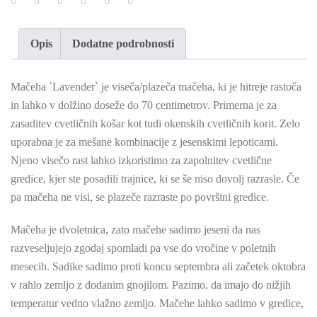
Opis
Dodatne podrobnosti
Mačeha `Lavender` je viseča/plazeča mačeha, ki je hitreje rastoča
in lahko v dolžino doseže do 70 centimetrov. Primerna je za
zasaditev cvetličnih košar kot tudi okenskih cvetličnih korit. Zelo
uporabna je za mešane kombinacije z jesenskimi lepoticami.
Njeno visečo rast lahko izkoristimo za zapolnitev cvetlične
gredice, kjer ste posadili trajnice, ki se še niso dovolj razrasle. Če
pa mačeha ne visi, se plazeče razraste po površini gredice.
Mačeha je dvoletnica, zato mačehe sadimo jeseni da nas
razveseljujejo zgodaj spomladi pa vse do vročine v poletnih
mesecih. Sadike sadimo proti koncu septembra ali začetek oktobra
v rahlo zemljo z dodanim gnojilom. Pazimo, da imajo do nižjih
temperatur vedno vlažno zemljo. Mačehe lahko sadimo v gredice,