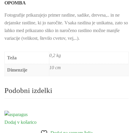
OPOMBA
Fotografije prikazujejo primer rastline, sadike, drevesa,.. in ne
dejanske rastline, ki jo naročite. Vsaka rastlina je unikatna, zato so
lahko med prikazano sliko in naročeno rastlino možne manjše
variacije (velikost, število cvetov, vej,..).
0,2 kg
Teža
10 cm
Dimenzije
Podobni izdelki
Dodaj v košarico
Dodaj na seznam želja