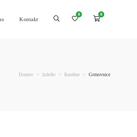
0
0
as
Kontakt
Domov
>
Izdelki
>
Rastline
>
Grmovnice