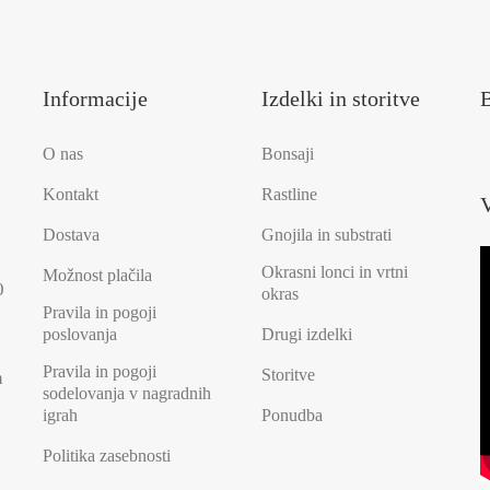
Informacije
Izdelki in storitve
B
O nas
Bonsaji
Kontakt
Rastline
V
Dostava
Gnojila in substrati
Okrasni lonci in vrtni
Možnost plačila
0
okras
Pravila in pogoji
poslovanja
Drugi izdelki
Pravila in pogoji
Storitve
n
sodelovanja v nagradnih
igrah
Ponudba
Politika zasebnosti