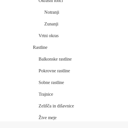
Okrasni lonci
Notranji
Zunanji
Vrtni okras
Rastline
Balkonske rastline
Pokrovne rastline
Sobne rastline
Trajnice
Zelišča in dišavnice
Žive meje