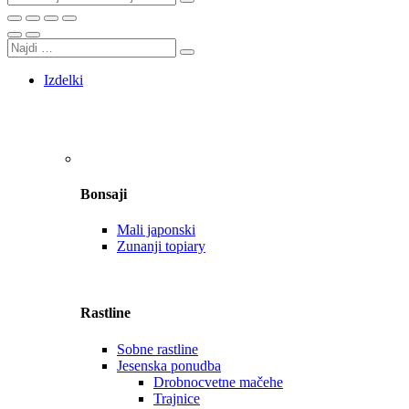
Izdelki
Bonsaji
Mali japonski
Zunanji topiary
Rastline
Sobne rastline
Jesenska ponudba
Drobnocvetne mačehe
Trajnice