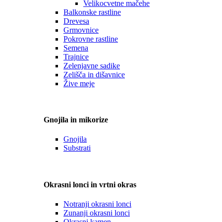
Velikocvetne mačehe
Balkonske rastline
Drevesa
Grmovnice
Pokrovne rastline
Semena
Trajnice
Zelenjavne sadike
Zelišča in dišavnice
Žive meje
Gnojila in mikorize
Gnojila
Substrati
Okrasni lonci in vrtni okras
Notranji okrasni lonci
Zunanji okrasni lonci
Okrasni kamen