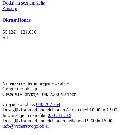
Dodaj na seznam želja
Zunanji
Okrasni lonec
56,12
€
–
121,63
€
S
L
Vrtnarski center in urejenje okolice
Gregor Golob, s.p.
Cesta XIV. divizije 108, 2000 Maribor
Urejanje okolice:
040 767 754
Dosegljivi smo od ponedeljka do četrtka med 10.00 in 13.00.
Informacije in naročila:
030 311 319
Dosegljivi smo od ponedeljka do petka med 9.00 in 15.00.
info@vrtnarstvogolob.si