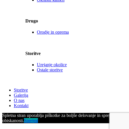
Drugo
Orodje in oprema
Storitve
Urejanje okolice
Ostale storitve
Storitve
Galerija
O nas
Kontakt
Spletna stran uporablja piškotke za boljše delovanje in spremljanje
obiskanosti.
Sprejmi