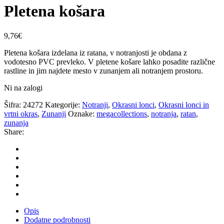
Pletena košara
9,76
€
Pletena košara izdelana iz ratana, v notranjosti je obdana z
vodotesno PVC prevleko. V pletene košare lahko posadite različne
rastline in jim najdete mesto v zunanjem ali notranjem prostoru.
Ni na zalogi
Šifra:
24272
Kategorije:
Notranji
,
Okrasni lonci
,
Okrasni lonci in
vrtni okras
,
Zunanji
Oznake:
megacollections
,
notranja
,
ratan
,
zunanja
Share:
Opis
Dodatne podrobnosti