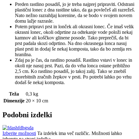
Preden rastlino posadiš, jo je treba najprej pripraviti. Odstrani
plastični lonec z dna rastline tako, da ga povlečeš ali razrežeš.
Nato nežno razrahljaj korenine, da se bodo v svojem novem
domu lažje razrasle.
Potem pripravi prst in lonček ali okrasni lonec. Če imaš velik
okrasni lonec, okoli odprtine za odtekanje vode položi nekaj
kamnov ali koščkov glinene posode. Tako preprečiš, da bi
prst padala skozi odprtino. Na dno okrasnega lonca nasuj
plast prsti in dodaj še nekaj komposta, tako da bo zemlja res
hranilna.
Zdaj pa je čas, da rastlino posadiš. Rastlino vstavi v lonec in
okoli nje nasuj prst. Pazi, da do vrha lonca ostane približno
2,5 cm. Ko rastlino posadiš, jo takoj zalij. Tako se znebiš
morebitnih zračnih žepkov v prsti. Po potrebi lahko po vrhu
dodaš še nekaj komposta.
Teža
0,3 kg
Dimenzije
20 × 10 cm
Podobni izdelki
Izberite možnosti
Ta izdelek ima več različic. Možnosti lahko
izberete na strani izdelka