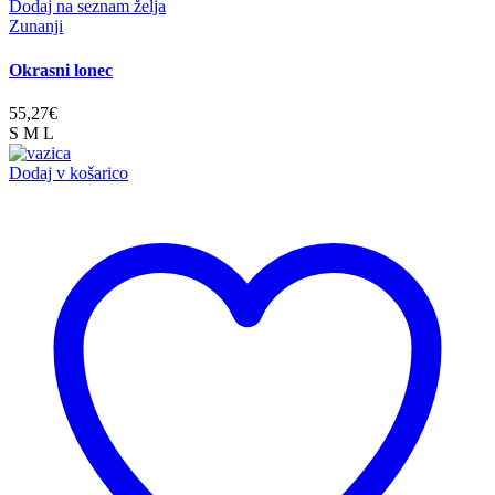
Dodaj na seznam želja
Zunanji
Okrasni lonec
55,27
€
S
M
L
Dodaj v košarico