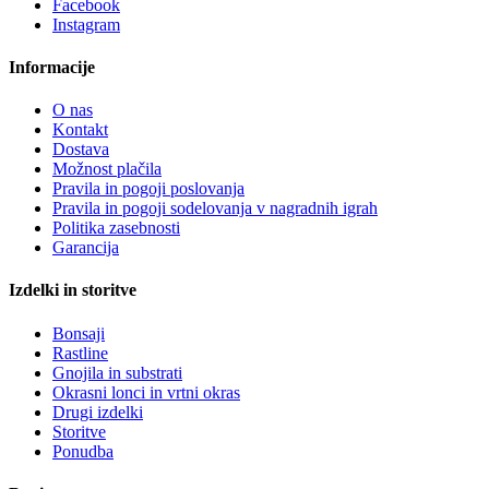
Facebook
Instagram
Informacije
O nas
Kontakt
Dostava
Možnost plačila
Pravila in pogoji poslovanja
Pravila in pogoji sodelovanja v nagradnih igrah
Politika zasebnosti
Garancija
Izdelki in storitve
Bonsaji
Rastline
Gnojila in substrati
Okrasni lonci in vrtni okras
Drugi izdelki
Storitve
Ponudba