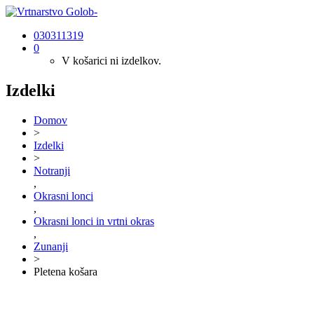
030311319
0
V košarici ni izdelkov.
Izdelki
Domov
>
Izdelki
>
Notranji
,
Okrasni lonci
,
Okrasni lonci in vrtni okras
,
Zunanji
>
Pletena košara
NI NA
ZALOGI