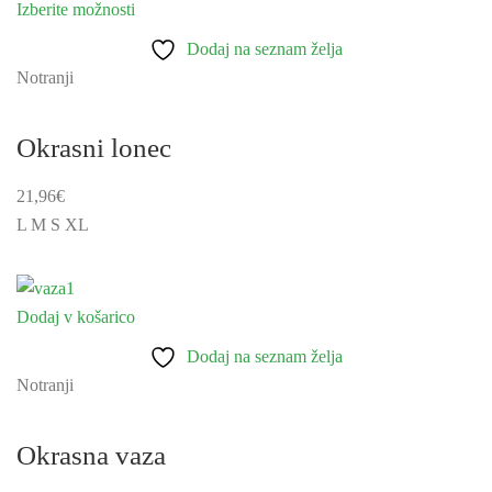
Izberite možnosti
Ta
izdelek
Dodaj na seznam želja
ima
Notranji
več
različic.
Okrasni lonec
Možnosti
lahko
21,96
€
izberete
L
M
S
XL
na
strani
izdelka
Dodaj v košarico
Dodaj na seznam želja
Notranji
Okrasna vaza