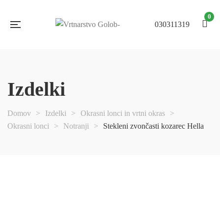
0
030311319
Izdelki
Domov
>
Izdelki
>
Okrasni lonci in vrtni okras
>
Okrasni lonci
>
Notranji
>
Stekleni zvončasti kozarec Hella
NI NA
ZALOGI