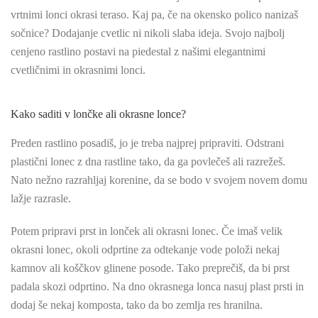
vrtnimi lonci okrasi teraso. Kaj pa, če na okensko polico nanizaš
sočnice? Dodajanje cvetlic ni nikoli slaba ideja. Svojo najbolj
cenjeno rastlino postavi na piedestal z našimi elegantnimi
cvetličnimi in okrasnimi lonci.
Kako saditi v lončke ali okrasne lonce?
Preden rastlino posadiš, jo je treba najprej pripraviti. Odstrani
plastični lonec z dna rastline tako, da ga povlečeš ali razrežeš.
Nato nežno razrahljaj korenine, da se bodo v svojem novem domu
lažje razrasle.
Potem pripravi prst in lonček ali okrasni lonec. Če imaš velik
okrasni lonec, okoli odprtine za odtekanje vode položi nekaj
kamnov ali koščkov glinene posode. Tako preprečiš, da bi prst
padala skozi odprtino. Na dno okrasnega lonca nasuj plast prsti in
dodaj še nekaj komposta, tako da bo zemlja res hranilna.