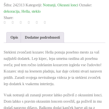
Šifra:
242313
Kategoriji:
Notranji
,
Okrasni lonci
Oznake:
dekoracija
,
Hella
,
steklo
Share:
Opis
Dodatne podrobnosti
Stekleni zvončasti kozarec Hella ponuja posebno mesto za vaš
najljubši dodatek. Lep kipec, lepa umetna rastlina ali posebna
sveča; pod tem ročno izdelanim kozarcem izgleda vse čudovito!
Kozarec stoji na lesenem pladnju, kar daje celotni stvari naraven
pridih. Zaradi svojega nevtralnega videza je ta stekleni zvonček
lep dodatek k vsakemu interierju.
Vsak notranji ali zunanji prostor lahko poživiš z okrasnimi lonci.
Dom lahko s pravim okrasnim loncem osvežiš, ga poživiš in mu
dodaš naravno dišavo. Balkonu dodaj kanček barve ali pa z