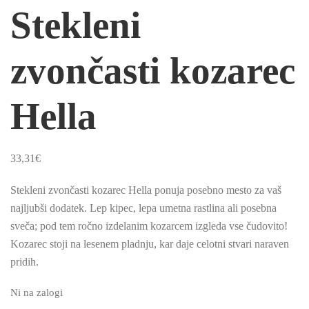
Stekleni
zvončasti kozarec
Hella
33,31
€
Stekleni zvončasti kozarec Hella ponuja posebno mesto za vaš
najljubši dodatek. Lep kipec, lepa umetna rastlina ali posebna
sveča; pod tem ročno izdelanim kozarcem izgleda vse čudovito!
Kozarec stoji na lesenem pladnju, kar daje celotni stvari naraven
pridih.
Ni na zalogi