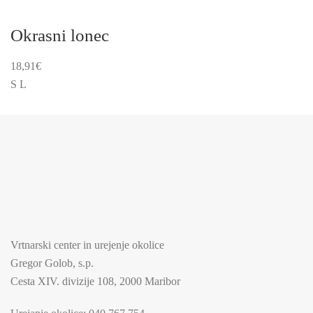
več
različic.
Okrasni lonec
Možnosti
lahko
18,91
€
izberete
S
L
na
strani
izdelka
Vrtnarski center in urejenje okolice
Gregor Golob, s.p.
Cesta XIV. divizije 108, 2000 Maribor