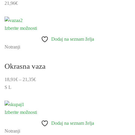
21,96
€
Izberite možnosti
Ta
izdelek
Dodaj na seznam želja
ima
Notranji
več
različic.
Okrasna vaza
Možnosti
lahko
18,91
€
–
21,35
€
izberete
S
L
na
strani
izdelka
Izberite možnosti
Ta
izdelek
Dodaj na seznam želja
ima
Notranji