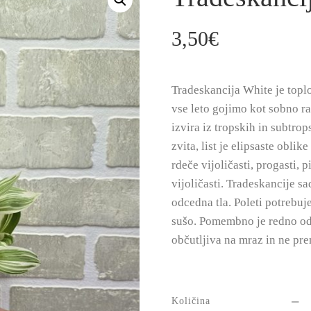
3,50
€
Tradeskancija White je toplo
vse leto gojimo kot sobno ra
izvira iz tropskih in subtro
zvita, list je elipsaste oblik
rdeče vijoličasti, progasti, p
vijoličasti. Tradeskancije 
odcedna tla. Poleti potrebu
sušo. Pomembno je redno ods
občutljiva na mraz in ne pre
Količina