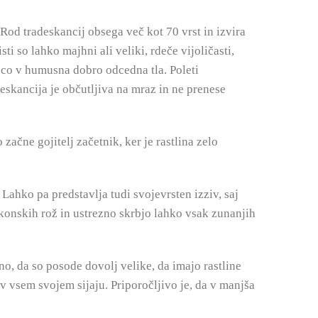
 Rod tradeskancij obsega več kot 70 vrst in izvira
sti so lahko majhni ali veliki, rdeče vijoličasti,
senco v humusna dobro odcedna tla. Poleti
eskancija je občutljiva na mraz in ne prenese
začne gojitelj začetnik, ker je rastlina zelo
 Lahko pa predstavlja tudi svojevrsten izziv, saj
lkonskih rož in ustrezno skrbjo lahko vsak zunanjih
no, da so posode dovolj velike, da imajo rastline
o v vsem svojem sijaju. Priporočljivo je, da v manjša