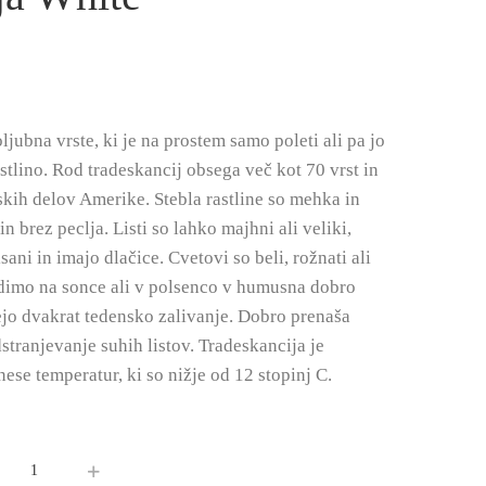
ljubna vrste, ki je na prostem samo poleti ali pa jo
stlino. Rod tradeskancij obsega več kot 70 vrst in
pskih delov Amerike. Stebla rastline so mehka in
e in brez peclja. Listi so lahko majhni ali veliki,
isani in imajo dlačice. Cvetovi so beli, rožnati ali
sadimo na sonce ali v polsenco v humusna dobro
jejo dvakrat tedensko zalivanje. Dobro prenaša
tranjevanje suhih listov. Tradeskancija je
nese temperatur, ki so nižje od 12 stopinj C.