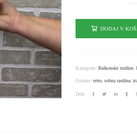
DODAJ V KO
Kategorije:
Balkonske rastline
,
Oznake:
retro
,
sobna rastlina
,
t
Deli: