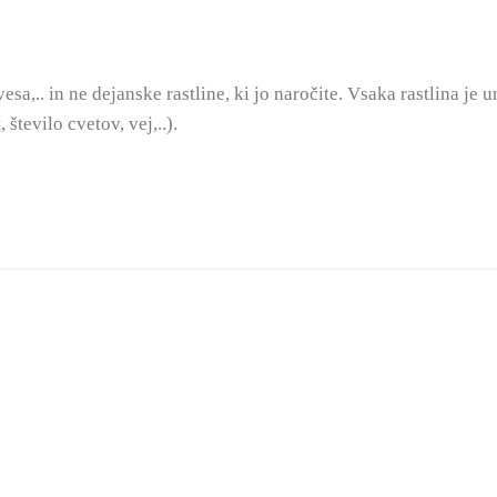
vesa,.. in ne dejanske rastline, ki jo naročite. Vsaka rastlina je
število cvetov, vej,..).