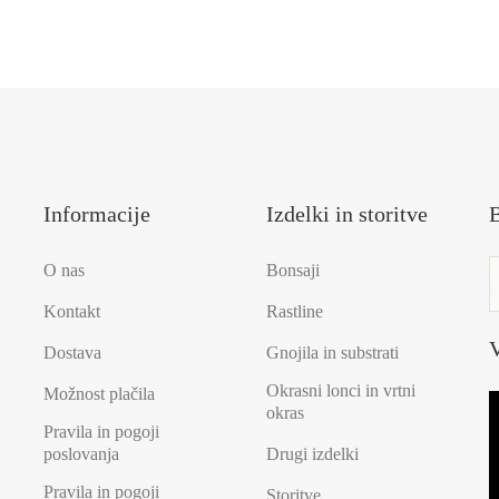
Informacije
Izdelki in storitve
B
O nas
Bonsaji
Kontakt
Rastline
V
Dostava
Gnojila in substrati
Okrasni lonci in vrtni
Možnost plačila
okras
Pravila in pogoji
poslovanja
Drugi izdelki
Pravila in pogoji
Storitve