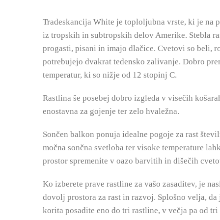
Tradeskancija White je toploljubna vrste, ki je na 
iz tropskih in subtropskih delov Amerike. Stebla rast
progasti, pisani in imajo dlačice. Cvetovi so beli, 
potrebujejo dvakrat tedensko zalivanje. Dobro pre
temperatur, ki so nižje od 12 stopinj C.
Rastlina še posebej dobro izgleda v visečih košarah 
enostavna za gojenje ter zelo hvaležna.
Sončen balkon ponuja idealne pogoje za rast številn
močna sončna svetloba ter visoke temperature lahko
prostor spremenite v oazo barvitih in dišečih cveto
Ko izberete prave rastline za vašo zasaditev, je na
dovolj prostora za rast in razvoj. Splošno velja, da
korita posadite eno do tri rastline, v večja pa od tr