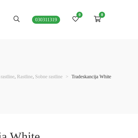
0
0
030311319
rastline
,
Rastline
,
Sobne rastline
>
Tradeskancija White
ja White