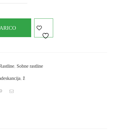
ŠARICO
Rastline
,
Sobne rastline
radeskancija
,
ž