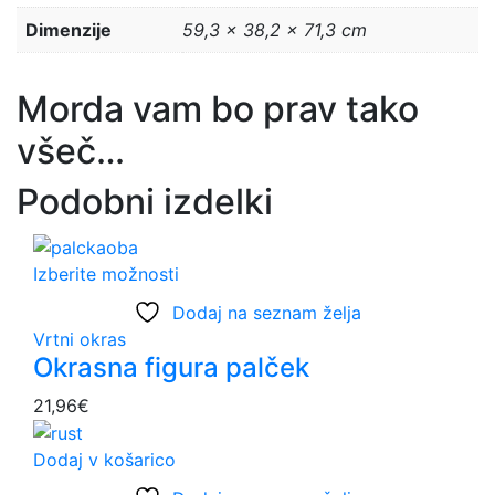
Dimenzije
59,3 × 38,2 × 71,3 cm
Morda vam bo prav tako
všeč…
Podobni izdelki
Izberite možnosti
Ta
izdelek
Dodaj na seznam želja
ima
Vrtni okras
več
Okrasna figura palček
različic.
21,96
€
Možnosti
lahko
izberete
Dodaj v košarico
na