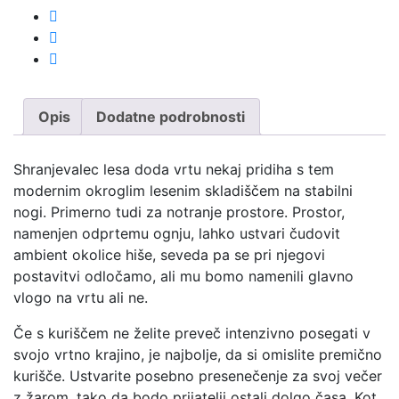
Opis
Dodatne podrobnosti
Shranjevalec lesa doda vrtu nekaj pridiha s tem
modernim okroglim lesenim skladiščem na stabilni
nogi. Primerno tudi za notranje prostore. Prostor,
namenjen odprtemu ognju, lahko ustvari čudovit
ambient okolice hiše, seveda pa se pri njegovi
postavitvi odločamo, ali mu bomo namenili glavno
vlogo na vrtu ali ne.
Če s kuriščem ne želite preveč intenzivno posegati v
svojo vrtno krajino, je najbolje, da si omislite premično
kurišče. Ustvarite posebno presenečenje za svoj večer
z žarom, tako da bodo prijatelji ostali dolgo časa. Kot