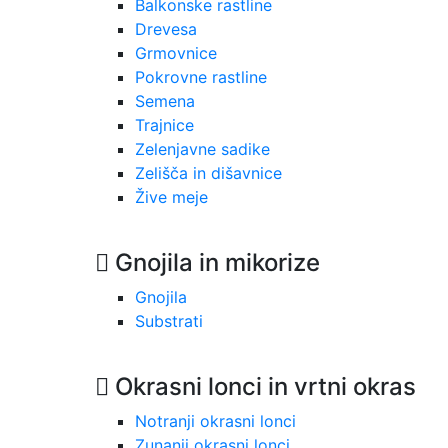
Balkonske rastline
Drevesa
Grmovnice
Pokrovne rastline
Semena
Trajnice
Zelenjavne sadike
Zelišča in dišavnice
Žive meje
Gnojila in mikorize
Gnojila
Substrati
Okrasni lonci in vrtni okras
Notranji okrasni lonci
Zunanji okrasni lonci