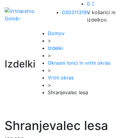
0
030311319
V košarici ni
izdelkov.
Domov
>
Izdelki
>
Izdelki
Okrasni lonci in vrtni okras
>
Vrtni okras
>
Shranjevalec lesa
Shranjevalec lesa