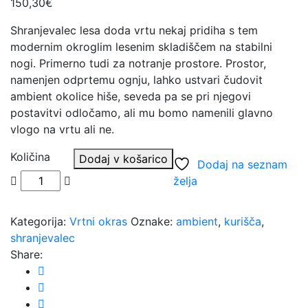
150,30
€
Shranjevalec lesa doda vrtu nekaj pridiha s tem
modernim okroglim lesenim skladiščem na stabilni
nogi. Primerno tudi za notranje prostore. Prostor,
namenjen odprtemu ognju, lahko ustvari čudovit
ambient okolice hiše, seveda pa se pri njegovi
postavitvi odločamo, ali mu bomo namenili glavno
vlogo na vrtu ali ne.
Količina
Dodaj v košarico
Dodaj na seznam
želja
Kategorija:
Vrtni okras
Oznake:
ambient
,
kurišča
,
shranjevalec
Share: