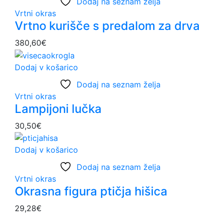
Dodaj na seznam želja
strani
Vrtni okras
izdelka
Vrtno kurišče s predalom za drva
380,60
€
Dodaj v košarico
Dodaj na seznam želja
Vrtni okras
Lampijoni lučka
30,50
€
Dodaj v košarico
Dodaj na seznam želja
Vrtni okras
Okrasna figura ptičja hišica
29,28
€